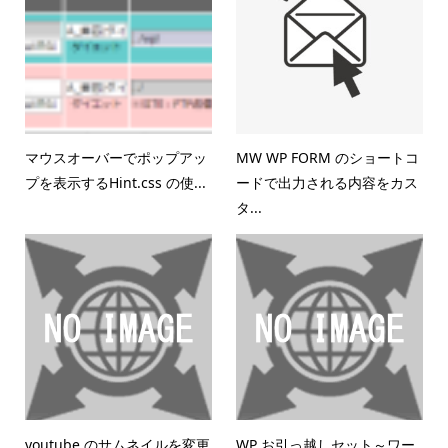
マウスオーバーでポップアッ
MW WP FORM のショートコ
プを表示するHint.css の使...
ードで出力される内容をカス
タ...
youtube のサムネイルを変更
WP お引っ越しセット～ワー