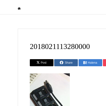
2018021113280000
Post
Share
Hatena