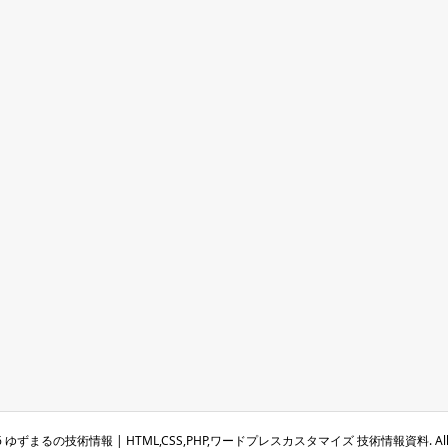
6
ゆずまるの技術情報 | HTML,CSS,PHP,ワードプレスカスタマイズ 技術情報資料. All Righ