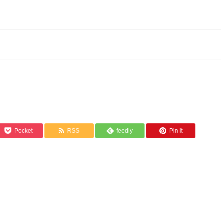
Pocket
RSS
feedly
Pin it