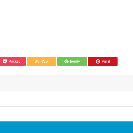
Pocket
RSS
feedly
Pin it