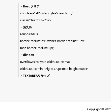
・float クリア
<br clear="all"><div style="clear:both;"
class="clearfix"></div>
・角丸め
round-radius
border-radius:5px; -webkit-border-radius:10px; -
moz-border-radius:10px;
・div box
overflow:scroll;min-width:300px;max-
width:300px;min-height:300px;max-height:300px;
・TEXTAREAリサイズ
resize: vertical;
・サイトURL
home_url() // http://…
if(site_url()==home_url){
Copyright ©
202
$shorturl_yuzu_path = substr(ABSPATH,0,strpos(