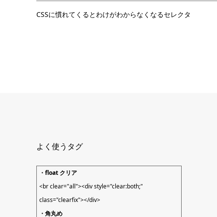
CSSに慣れてくるとわけがわからなくなるセレクタ
よく使うタグ
・float クリア
<br clear="all"><div style="clear:both;"
class="clearfix"></div>
・角丸め