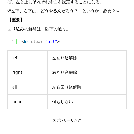
ば、左と上にそれぞれ余白を設定することになる。
※左下、右下は、どうやるんだろう？ というか、必要？ｗ
【重要】
回り込みの解除は、以下の通り。
1
<
br
clear
=
"all"
>
left
左回り込解除
right
右回り込解除
all
左右回り込解除
none
何もしない
スポンサーリンク