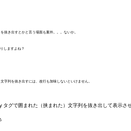
itle を抜き出すとかと言う場面も案外。。。ないか。
してたりしますよね？
ともいう）文字列を抜き出すには、改行も加味しないといけません。
り込んで body タグで囲まれた（挟まれた）文字列を抜き出して表
る