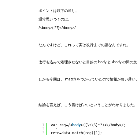
ポイントは以下の通り。
通常思いつくのは、
/<body>(.*?)</\body>/
なんですけど、これって実は改行までの話なんですね。
改行も込みで処理させないと目的の body と /body の
しかも今回は、 match をつかっていたので情報が薄い薄い
結論を言えば、こう書けばいいということがわかりました
1
var reg=/<
body
>([\s\S]*?)<\/body>/;
2
　：
3
retn=data.match(reg)[1];