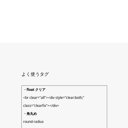
よく使うタグ
・float クリア
<br clear="all"><div style="clear:both;"
class="clearfix"></div>
・角丸め
round-radius