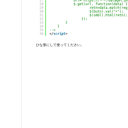
27
url='
https://
～～/dataget.ph
28
$.get(url, function(data) {
29
retn=data.match(reg
30
$(butn).val("×");
31
$(smbl).html(retn);
32
});
33
}
34
}
35
-->
36
</
script
> 
ひな形にして使ってください。