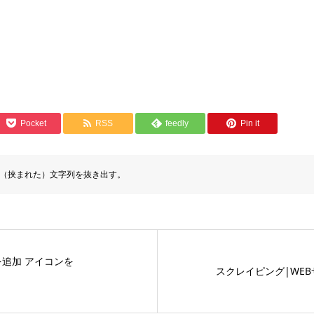
Pocket
RSS
feedly
Pin it
囲まれた（挟まれた）文字列を抜き出す。
追加 アイコンを
スクレイピング|WE