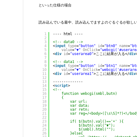
といった仕様の場合
読み込んでいる最中、読み込んでますよのぐるぐるが欲しい
1
---- html ----
2
3
<!-- data0 -->
4
<
input
type
=
"button"
id
=
"btn0"
name
=
"bt
5
value
=
"▼"
OnClick
=
"webcgi('#userare
6
<
div
id
=
"userarea0"
>ここに結果が入る</
div
7
8
<!-- data1 -->
9
<
input
type
=
"button"
id
=
"btn1"
name
=
"bt
10
value
=
"▼"
OnClick
=
"webcgi('#userare
11
<
div
id
=
"userarea1"
>ここに結果が入る</
div
12
13
--------------
14
<
script
>
15
<!--
16
function webcgi(smbl,butn)
17
{
18
var url;
19
var data;
20
var retn;
21
var reg=/<body>([\s\S]*?)<\/bod
22
23
if( $(butn).val()=='×' ){
24
$(butn).val("▼");
25
$(smbl).html("");
26
}else{