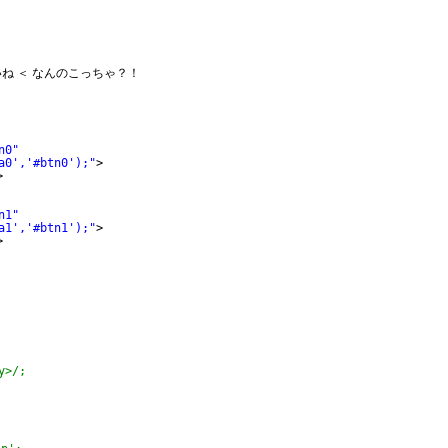
ね ＜ なんのこっちゃ？！
n0"
a0','#btn0');"
>
>
n1"
a1','#btn1');"
>
>
y>/;