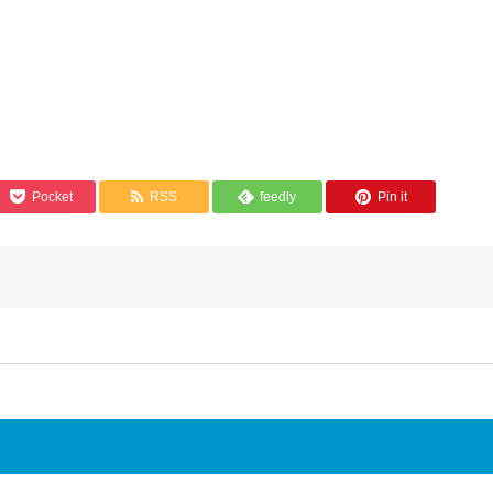
Pocket
RSS
feedly
Pin it