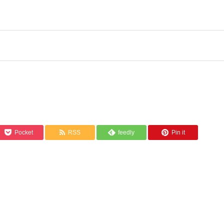
Pocket
RSS
feedly
Pin it