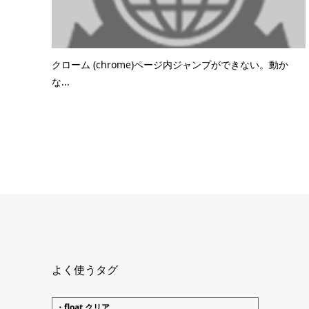
クローム (chrome)ページ内ジャンプができない。動か
な...
よく使うタグ
・float クリア