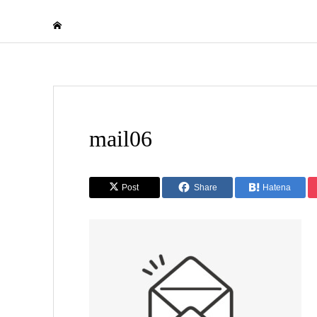
mail06
Post
Share
Hatena