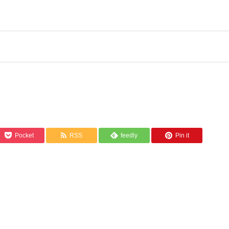
Pocket
RSS
feedly
Pin it