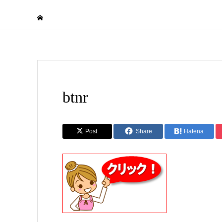
btnr
Post
Share
Hatena