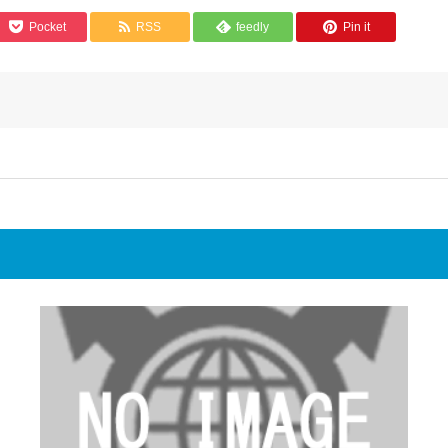
Pocket
RSS
feedly
Pin it