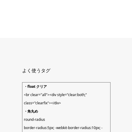
よく使うタグ
・float クリア
<br clear="all"><div style="clear:both;"
class="clearfix"></div>
・角丸め
round-radius
border-radius:5px; -webkit-border-radius:10px; -