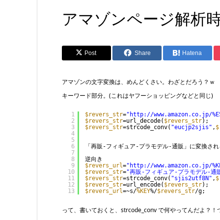
アマゾンページ解析
Post
Share
Hatena
アマゾンの文字変換は、めんどくさい。わざとだろう？ｗ
キーワード部分。(これはヤフーショッピングなどと同じ)
1
$revers_str
=
"
http://www.amazon.co.jp/%E
2
$revers_str
=url_decode(
$revers_str
);
3
$revers_str
=strcode_conv(
"eucjp2sjis"
,
$
4
5
6
「再販-フィギュア-プラモデル-通販」に変換され
7
8
逆向き
9
$revers_url
=
"
http://www.amazon.co.jp/%K
10
$revers_str
=
"再販-フィギュア-プラモデル-通
11
$revers_str
=strcode_conv(
"sjis2utf8N"
,
$
12
$revers_str
=url_encode(
$revers_str
);
13
$revers_url
=~s/
%KEY
%/
$revers_str
/g;
って、書いておくと、strcode_conv で何やってんだ