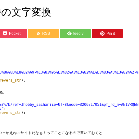
時の文字変換
Pocket
RSS
feedly
Pin it
5%86%8D%E8%B2%A9-%E3%83%95%E3%82%A3%E3%82%AE%E3%83%A5%E3%82%A2-%
revers_str
);
る。
EY%/b/ref=Jhobby_saihan?ie=UTF8&node=3206717051&pf_rd_m=AN1VRQEN
販"
;
revers_str
);
よ？！つっかえね～サイトだなぁ！ってことになるので書いておくと