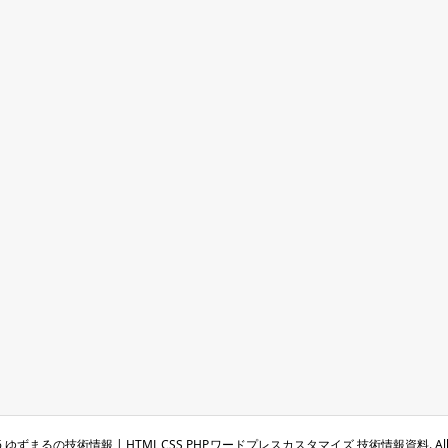
6
ゆずまるの技術情報 | HTML,CSS,PHP,ワードプレスカスタマイズ 技術情報資料. All Righ