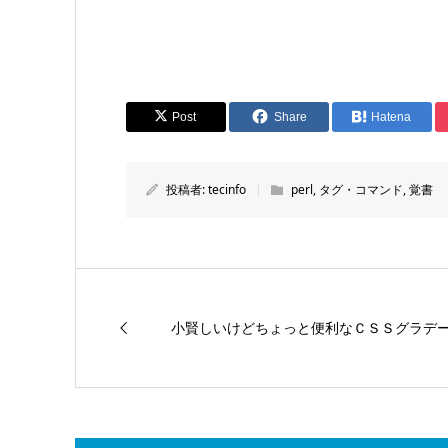
Post
Share
Hatena
投稿者:
tecinfo
perl
,
タグ・コマンド
,
覚書
小賢しいけどちょっと便利なＣＳＳグラデ