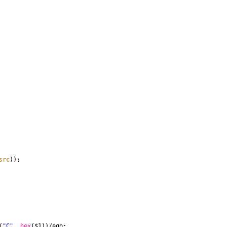
src
));
(
"C"
, 
hex
($1))/ego;