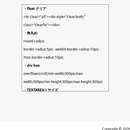
・float クリア
<br clear="all"><div style="clear:both;"
class="clearfix"></div>
・角丸め
round-radius
border-radius:5px; -webkit-border-radius:10px; -
moz-border-radius:10px;
・div box
overflow:scroll;min-width:300px;max-
width:300px;min-height:300px;max-height:300px;
・TEXTAREAリサイズ
resize: vertical;
・サイトURL
home_url() // http://…
if(site_url()==home_url){
Copyright ©
202