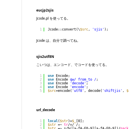
eucjp2sjis
Jcode.pl を使ってる。
1
Jcode::convert(\
$src
, 
'sjis'
);
Jcode は、自分で調べてね。
sjis2utf8N
こいつは、エンコード、でコードを使ってる。
1
use
Encode;
2
use
Encode 
qw/ from_to /
;
3
use
Encode 
'decode'
;
4
use
Encode 
'encode'
;
5
$src
=encode(
'utf8'
, decode(
'shiftjis'
, 
$
url_decode
1
local
(
$str
)=
$_
[0];
2
$str
=~ 
tr
/+/ /;
3
$str
=~ s/%([a-fA-F0-9][a-fA-F0-9])/
pack