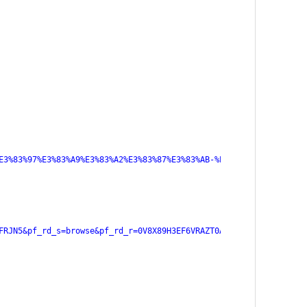
E3%83%97%E3%83%A9%E3%83%A2%E3%83%87%E3%83%AB-%E9%80%9A%E8%B2%A9/
FRJN5&pf_rd_s=browse&pf_rd_r=0V8X89H3EF6VRAZT0AST&pf_rd_t=101&pf