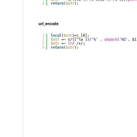
4
return
(
$str
);
url_encode
1
local
(
$str
)=
$_
[0];
2
$str
=~ s/([^\w ])/
'%'
. 
unpack
(
'H2'
, $1
3
$str
=~ 
tr
/ /+/;
4
return
(
$str
);