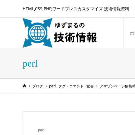
HTML,CSS,PHP,ワードプレスカスタマイズ 技術情報資料
ホ
perl
ブログ
perl
,
タグ・コマンド
,
覚書
アマゾンページ解析
perl