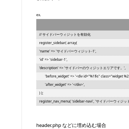
ex.
// サイドバーウィジットを有効化
register_sidebar( array(
'name' => 'サイドバーウィジット-1',
'id' => 'sidebar-1',
'description' => 'サイドバーのウィジットエリアです。',
'before_widget' => '<div id="%1$s" class="widget %2
'after_widget' => '</div>',
) );
register_nav_menu( 'sidebar-navi', 'サ
header.php などに埋め込む場合