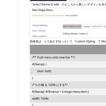
「Select theme to edit」のところから新しいデザインを作る
色味他は、とりあえずほっといて「Custom Styling」で Max
/** Push menu onto new line **/
#{$wrap} {
clear: both;
}
/* li の 幅 を 100% にする*/
#{$wrap} #{$menu} > li.mega-menu-item {
width: 100%;
}