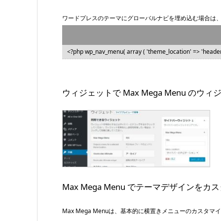
ワードプレスのテーマにグローバルナビを埋め込む場合は
<?php wp_nav_menu( array ( 'theme_location' => 'header-n
ウィジェットで Max Mega Menu の
Max Mega Menu でテーマデザインを
Max Mega Menuは、基本的に横置きメニューのカス