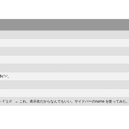
$s">',
イドバーウィジット-1' ); // ← これ。表示名だからなんでもいい。サイドバーのname を使ってみた