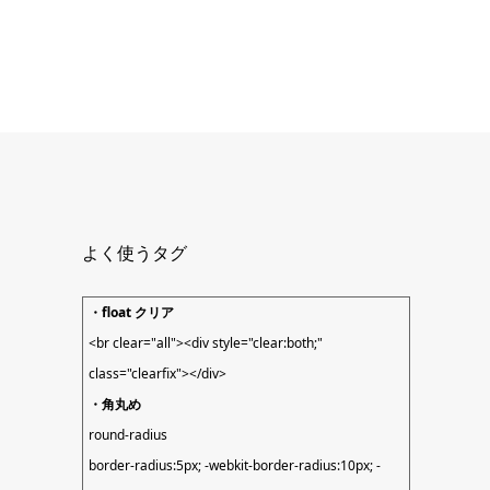
よく使うタグ
・float クリア
<br clear="all"><div style="clear:both;"
class="clearfix"></div>
・角丸め
round-radius
border-radius:5px; -webkit-border-radius:10px; -