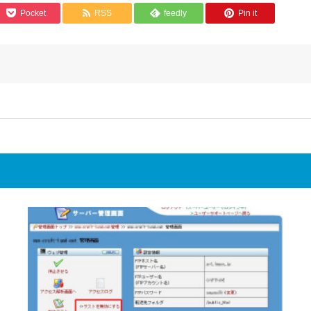
Pocket
RSS
feedly
Pin it