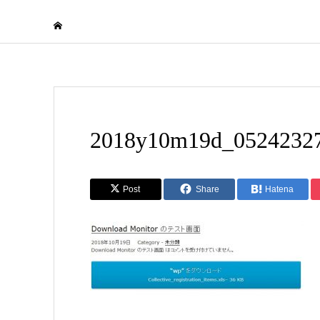
2018y10m19d_0524232
Post
Share
Hatena