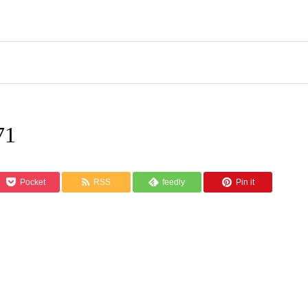
71
Pocket
RSS
feedly
Pin it